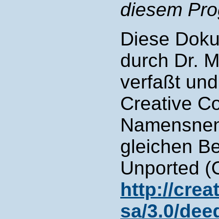
diesem Pr
Diese Doku
durch Dr. 
verfaßt und
Creative 
Namensnen
gleichen B
Unported (C
http://cre
sa/3.0/dee