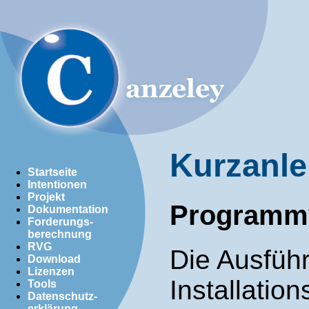
Kurzanle
Startseite
Intentionen
Projekt
Programm
Dokumentation
Forderungs-
berechnung
RVG
Die Ausführ
Download
Lizenzen
Installatio
Tools
Datenschutz-
erklärung