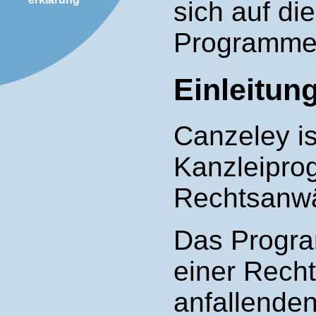
sich auf di
Programme
Einleitun
Canzeley i
Kanzleipro
Rechtsanwä
Das Program
einer Rech
anfallende