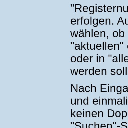
"Registern
erfolgen. 
wählen, ob
"aktuellen"
oder in "al
werden soll
Nach Einga
und einmali
keinen Dopp
"Suchen"-S