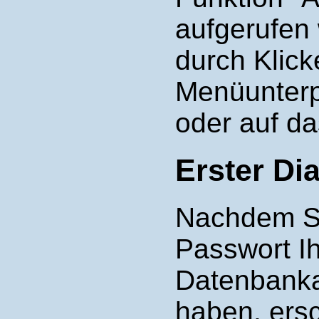
aufgerufen
durch Klic
Menüunterp
oder auf da
Erster Di
Nachdem S
Passwort I
Datenbank
haben, ersc